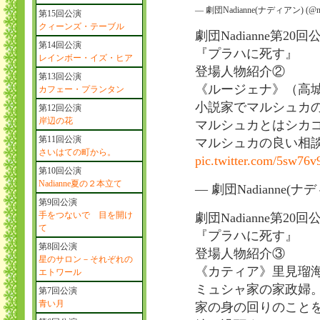
— 劇団Nadianne(ナディアン) (@nad
第15回公演
クィーンズ・テーブル
劇団Nadianne第20回
第14回公演
『プラハに死す』
レインボー・イズ・ヒア
登場人物紹介②
第13回公演
《ルージェナ》（高
カフェー・プランタン
小説家でマルシュカ
第12回公演
岸辺の花
マルシュカとはシカ
第11回公演
マルシュカの良い相
さいはての町から。
pic.twitter.com/5sw76
第10回公演
Nadianne夏の２本立て
— 劇団Nadianne(ナディ
第9回公演
手をつないで 目を開け
劇団Nadianne第20回
て
『プラハに死す』
第8回公演
登場人物紹介③
星のサロン－それぞれの
《カティア》里見瑠
エトワール
ミュシャ家の家政婦
第7回公演
青い月
家の身の回りのこと