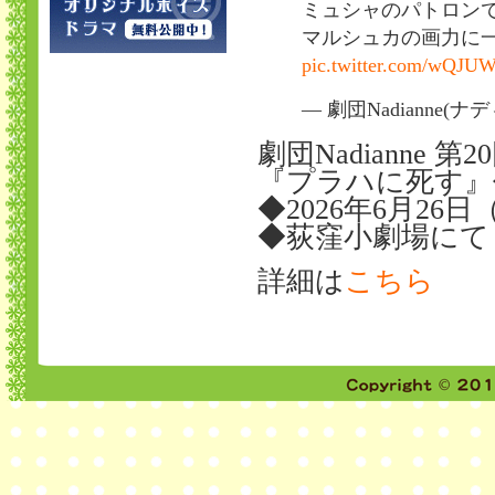
ミュシャのパトロン
マルシュカの画力に
pic.twitter.com/wQJU
— 劇団Nadianne(ナディ
劇団Nadianne 第
『プラハに死す』
◆2026年6月26
◆荻窪小劇場にて
詳細は
こちら