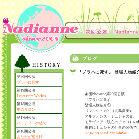
ブログ
『プラハに死す』 登場人物紹
第20回公演
プラハに死す
第19回公演
劇団Nadianne第20回公演
Letter from Witches
『プラハに死す』
第18回公演
登場人物紹介①
星のサロン
《マルシュカ》（北島夏美）
アルフォンス・ミュシャの妻。
第17回公演
モラヴィア（現在のチェコ）の
パーティーの後で
現在はミュシャの仕事の関係で
第16回公演
pic.twitter.com/BYvcAduSo1
あなたが想う時