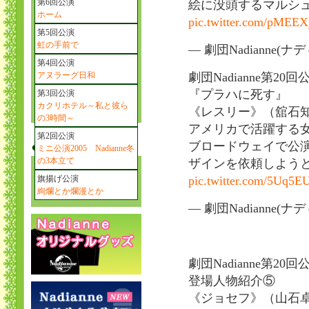
第6回公演
絵に没頭するマルシ
ホーム
pic.twitter.com/pME
第5回公演
虹の手前で
— 劇団Nadianne(ナディ
第4回公演
アヌラーグ日和
劇団Nadianne第20回
『プラハに死す』
第3回公演
カクリホテル～私と彼ら
《レスリー》（舘石
の3時間～
アメリカで活躍する
第2回公演
ブロードウェイで公
ミニ公演2005 Nadianne冬
の3本立て
ザインを依頼しよう
旗揚げ公演
pic.twitter.com/5Uq5
絢爛とか爛漫とか
— 劇団Nadianne(ナディ
劇団Nadianne第20回
登場人物紹介⑤
《ジョセフ》（山石