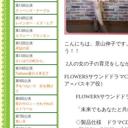
第15回公演
クィーンズ・テーブル
第14回公演
レインボー・イズ・ヒア
第13回公演
カフェー・プランタン
こんにちは。景山伸子です
第12回公演
岸辺の花
う！！
第11回公演
さいはての町から。
2人の女の子の育児をしな
第10回公演
Nadianne夏の２本立て
FLOWERSサウンドドラ
第9回公演
ア＝バスキア役）
手をつないで 目を開け
て
FLOWERSサウンド
第8回公演
星のサロン－それぞれの
「未来でもあなたと共
エトワール
第7回公演
青い月
◇製品仕様 ドラマC