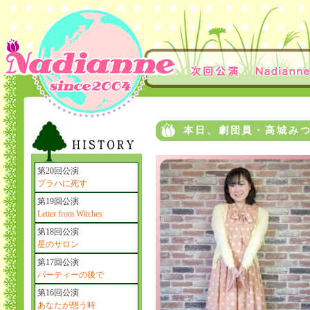
本日、劇団員・高城み
第20回公演
プラハに死す
第19回公演
Letter from Witches
第18回公演
星のサロン
第17回公演
パーティーの後で
第16回公演
あなたが想う時