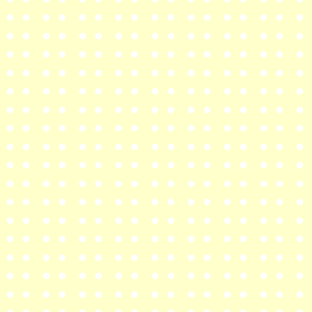
新年のご挨拶を
ブログ
に
2023年10月15日
第19回公演『Letter fr
2023年7月27日
劇団Nadianne第19回公演
2023年3月16日
劇団結成20周年になりま
2022年6月30日
オンライン配信公演『星
2022年1月1日
新年のご挨拶を
こちら
に
2021年12月31日
第
18
回公演『星のサロン