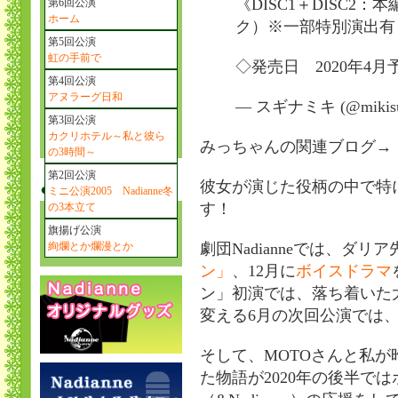
《DISC1＋DISC2
第6回公演
ホーム
ク）※一部特別演出有
第5回公演
虹の手前で
◇発売日 2020年4月
第4回公演
アヌラーグ日和
— スギナミキ (@mikisu
第3回公演
カクリホテル～私と彼ら
みっちゃんの関連ブログ→
の3時間～
第2回公演
彼女が演じた役柄の中で特
ミニ公演2005 Nadianne冬
す！
の3本立て
旗揚げ公演
絢爛とか爛漫とか
劇団Nadianneでは、ダ
ン」
、12月に
ボイスドラマ
ン」初演では、落ち着いた
変える6月の次回公演では
そして、MOTOさんと私
た物語が2020年の後半で