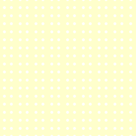
新年のご挨拶を
ブログ
に
2023年10月15日
第19回公演『Letter fr
2023年7月27日
劇団Nadianne第19回公演
2023年3月16日
劇団結成20周年になりま
2022年6月30日
オンライン配信公演『星
2022年1月1日
新年のご挨拶を
こちら
に
2021年12月31日
第
18
回公演『星のサロン