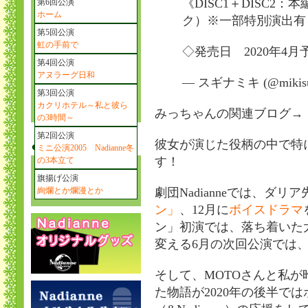
《DISC1＋DISC2
第6回公演
ホーム
ク）※一部特別演出有
第5回公演
虹の手前で
◇発売日 2020年4月
第4回公演
アヌラーグ日和
— スギナミキ (@mikisu
第3回公演
カクリホテル～私と彼ら
みっちゃんの関連ブログ→
の3時間～
第2回公演
彼女が演じた役柄の中で特
ミニ公演2005 Nadianne冬
す！
の3本立て
旗揚げ公演
絢爛とか爛漫とか
劇団Nadianneでは、ダ
ン」
、12月に
ボイスドラマ
ン」初演では、落ち着いた
変える6月の次回公演では
そして、MOTOさんと私
た物語が2020年の後半で