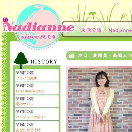
本日、劇団員・高城み
第20回公演
プラハに死す
第19回公演
Letter from Witches
第18回公演
星のサロン
第17回公演
パーティーの後で
第16回公演
あなたが想う時