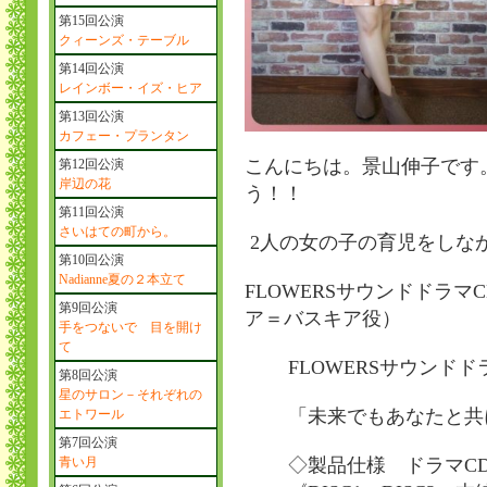
第15回公演
クィーンズ・テーブル
第14回公演
レインボー・イズ・ヒア
第13回公演
カフェー・プランタン
こんにちは。景山伸子です
第12回公演
岸辺の花
う！！
第11回公演
さいはての町から。
2人の女の子の育児をしな
第10回公演
Nadianne夏の２本立て
FLOWERSサウンドドラ
第9回公演
ア＝バスキア役）
手をつないで 目を開け
て
FLOWERSサウンド
第8回公演
星のサロン－それぞれの
「未来でもあなたと共
エトワール
第7回公演
青い月
◇製品仕様 ドラマC