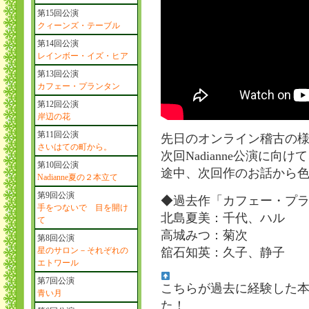
第15回公演
クィーンズ・テーブル
第14回公演
レインボー・イズ・ヒア
第13回公演
カフェー・プランタン
第12回公演
岸辺の花
第11回公演
先日のオンライン稽古の様子を
さいはての町から。
次回Nadianne公演に
第10回公演
途中、次回作のお話から
Nadianne夏の２本立て
第9回公演
◆過去作
「カフェー・プラ
手をつないで 目を開け
北島夏美：千代、ハル
て
高城みつ：菊次
第8回公演
星のサロン－それぞれの
舘石知英：久子、静子
エトワール
第7回公演
こちらが過去に経験した
青い月
た！