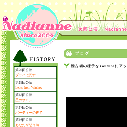
ブログ
稽古場の様子をYoutubeにア
第20回公演
プラハに死す
第19回公演
Letter from Witches
第18回公演
星のサロン
第17回公演
パーティーの後で
第16回公演
あなたが想う時