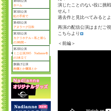
第6回公演
演じたことのない役に挑
ホーム
せん！
第5回公演
虹の手前で
過去作と見比べてみるとよ
第4回公演
再演の配信公演はまだご
アヌラーグ日和
こちらより
第3回公演
カクリホテル～私と彼ら
の3時間～
＜前編＞
第2回公演
ミニ公演2005 Nadianne冬
の3本立て
旗揚げ公演
絢爛とか爛漫とか