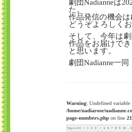
劇団Nadianneは
た。
作品発信の機会は
どうぞよろしくお
そして、今年は劇
作品をお届けでき
と思います。
劇団Nadianne一同
Warning
: Undefined variable
/home/nadiarose/nadianne.c
page-numbers.php
on line
21
Page 4 of 42
<
1
2
3
4
5
6
7
8
9
10
...
4